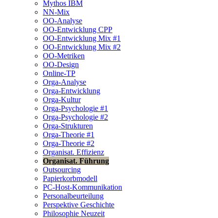
Mythos IBM
NN-Mix
OO-Analyse
OO-Entwicklung CPP
OO-Entwicklung Mix #1
OO-Entwicklung Mix #2
OO-Metriken
OO-Design
Online-TP
Orga-Analyse
Orga-Entwicklung
Orga-Kultur
Orga-Psychologie #1
Orga-Psychologie #2
Orga-Strukturen
Orga-Theorie #1
Orga-Theorie #2
Organisat. Effizienz
Organisat. Führung
Outsourcing
Papierkorbmodell
PC-Host-Kommunikation
Personalbeurteilung
Perspektive Geschichte
Philosophie Neuzeit