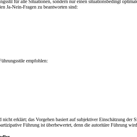
ngsstil für alle Situationen, sondern nur einen situationsbedingt optim
en Ja-Nein-Fragen zu beantworten sind:
Führungsstile empfohlen:
t erklärt; das Vorgehen basiert auf subjektiver Einschätzung der Sit
rtizipative Führung ist überbewertet, denn die autoritäre Führung wird
edler