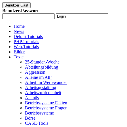
Benutzer-Passwort
Home
News
Delphi-Tutorials
PHP-Tutorials
Web-Tutorials
Bilder
Texte
25-Stunden-Woche
Abteilungsbildung
Aggression
Alleine im All?
Arbeit im Wertewandel
Arbeitsgestaltung
Arbeitszufriedenheit
Atlantis
Betriebssysteme Fakten
Betriebssysteme Fragen
Betriebssysteme
Börse
CASE-Tools