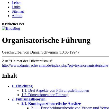
Leben
Links
Sitemap
Admin
Kritisches
bei
Organisatorische Führung
Geschwurbel von Daniel Schwamm (13.06.1994)
Aus "Heimat des Dilettantismus"
http://www.daniel-schwamm.de/index.php?pg=texte/organisatorische
Inhalt
1. Einleitung
1.1. Drei Aspekte von Führungsdefinitionen
1.2. Dimensionen der Führung
2. Führungstheorien
2.1. Kontingenztheoretische Ansätze
2.1.1. Entscheidungstheorie von Vroom und Yetto