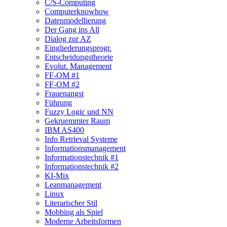
C/S-Computing
Computerknowhow
Datenmodellierung
Der Gang ins All
Dialog zur AZ
Eingliederungsprogr.
Entscheidungstheorie
Evolut. Management
FF-OM #1
FF-OM #2
Frauenangst
Führung
Fuzzy Logic und NN
Gekruemmter Raum
IBM AS400
Info Retrieval Systeme
Informationsmanagement
Informationstechnik #1
Informationstechnik #2
KI-Mix
Leanmanagement
Linux
Literarischer Stil
Mobbing als Spiel
Moderne Arbeitsformen