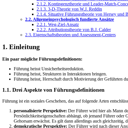
2.1.2. Kontingenztheorie und Leader-Match-Conce
2.1.3. 3-D-Theorie von W.J. Reddin
2.1.4. Situative Führungstheorie von Hersey und 
2.2. Allgemeinpsychologisch fundierte Ansätze
2.2.1. Weg-Ziel-Ansatz
2.2.2. Attributionstheorie von B.J. Calder
2.3. Eigenschaftstheorien und Assessment-Centers
1. Einleitung
Ein paar mögliche Führungsdefinitionen:
Führung heisst Unsicherheitsreduktion.
Führung heisst, Strukturen in Interaktionen bringen.
Führung heisst, Herrschaft durch Motivierung der Geführten du
1.1. Drei Aspekte von Führungsdefinitionen
Führung ist ein soziales Geschehen, das auf folgende Arten entschlüs
personalisierte Perspektive:
Der Führer wird hier als Mann der 
Persönlichkeitseigenschaften abhängt, ob jemand Führer oder Gef
Gehorsam erwächst. Es gilt dann allerdings auch gleichzeitig, 
demokratische Perspektive:
Der Führer wird nach dieser Ansi