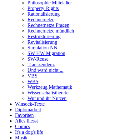
Philosophie Mittelalter
Property-Rights
Rationalisierung
Rechnernetze
Rechnernetze Fragen
Rechnernetze mündlich
Restrukturierung
Revitalisierung
Simulation NN
SW-HW-Migration
SW-Reuse
Transzendenz
Und ward nicht ...
VBS
WBS
Werkzeug Mathematik
Wissenschaftstheorie
Wut und ihr Nutzen
Winsock-Texte
Diplomarbeit
Favoriten
Alles fliesst
Comics
It's a dog's life
Musik