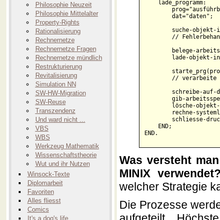
    lade_programm:

Philosophie Neuzeit
        prog="ausführb
Philosophie Mittelalter
        dat="daten";

Property-Rights
        suche-objekt-i
Rationalisierung
        // Fehlerbehan
Rechnernetze
Rechnernetze Fragen
        belege-arbeits
Rechnernetze mündlich
        lade-objekt-in
Restrukturierung
        starte_prg(pro
Revitalisierung
        // verarbeite 
Simulation NN
        schreibe-auf-d
SW-HW-Migration
        gib-arbeitsspe
SW-Reuse
        lösche-objekt-
Transzendenz
        rechne-systeml
Und ward nicht ...
        schliesse-druc
    END;

VBS
WBS
Werkzeug Mathematik
Wissenschaftstheorie
Was versteht man 
Wut und ihr Nutzen
MINIX verwendet
Winsock-Texte
Diplomarbeit
welcher Strategie 
Favoriten
Alles fliesst
Die Prozesse werden
Comics
aufgeteilt. Höchs
It's a dog's life