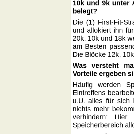
10k und 9k unter A
belegt?
Die (1) First-Fit-
und allokiert ihn f
20k, 10k und 18k wer
am Besten passende
Die Blöcke 12k, 10k
Was versteht man
Vorteile ergeben s
Häufig werden Spe
Eintreffens bearbeit
u.U. alles für si
nichts mehr bekomm
verhindern: Hie
Speicherbereich all