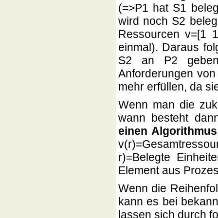
(=>P1 hat S1 belegt
wird noch S2 bele
Ressourcen v=[1 1
einmal). Daraus folg
S2 an P2 geben, 
Anforderungen von P
mehr erfüllen, da sie
Wenn man die zukü
wann besteht dan
einen Algorithmus
v(r)=Gesamtresso
r)=Belegte Einhei
Element aus Prozes
Wenn die Reihenfolg
kann es bei bekan
lassen sich durch f