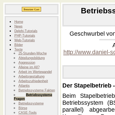
Betriebs
Home
News
Delphi-Tutorials
Geschwurbel von
PHP-Tutorials
Web-Tutorials
Bilder
Texte
http://www.daniel-
25-Stunden-Woche
Abteilungsbildung
Aggression
Alleine im All?
Arbeit im Wertewandel
Arbeitsgestaltung
Arbeitszufriedenheit
Der Stapelbetrieb -
Atlantis
Betriebssysteme Fakten
Beim Stapelbetrie
Betriebssysteme
Fragen
Betriebssystem (B
Betriebssysteme
Börse
parallel) abgearb
CASE-Tools