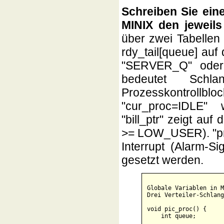
Schreiben Sie eine
MINIX den jeweils
über zwei Tabellen 
rdy_tail[queue] au
"SERVER_Q" oder
bedeutet Schl
Prozesskontroll
"cur_proc=IDLE"
"bill_ptr" zeigt au
>= LOW_USER). "pr
Interrupt (Alarm-S
gesetzt werden.
Globale Variablen in M
Drei Verteiler-Schlang
void pic_proc() {

    int queue;
