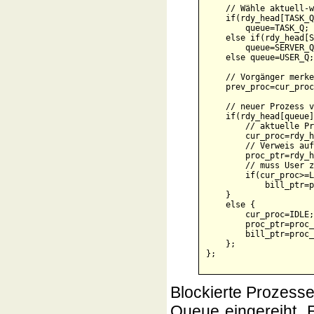
    // Wähle aktuell-w
    if(rdy_head[TASK_Q
        queue=TASK_Q;

    else if(rdy_head[S
        queue=SERVER_Q;
    else queue=USER_Q;

    // Vorgänger merke
    prev_proc=cur_proc
    // neuer Prozess v
    if(rdy_head[queue]
        // aktuelle Pr
        cur_proc=rdy_h
        // Verweis auf
        proc_ptr=rdy_h
        // muss User z
        if(cur_proc>=L
            bill_ptr=p
    }

    else {

        cur_proc=IDLE;

        proc_ptr=proc_
        bill_ptr=proc_
    };

Blockierte Prozess
Queue eingereiht. E