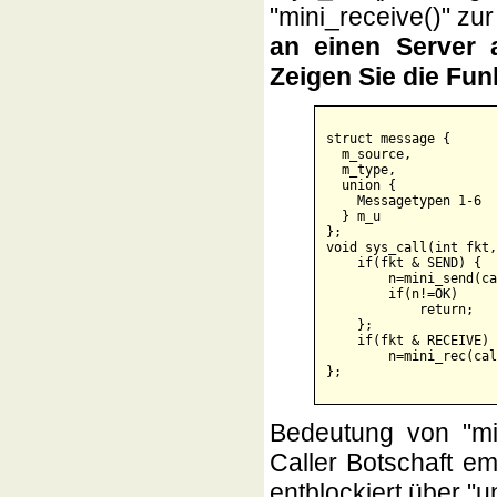
"mini_receive()" zu
an einen Server 
Zeigen Sie die Fun
struct message {

  m_source,    

  m_type, 

  union { 

    Messagetypen 1-6 

  } m_u

};

void sys_call(int fkt,
    if(fkt & SEND) {

        n=mini_send(ca
        if(n!=OK)    

            return;

    };

    if(fkt & RECEIVE) 

        n=mini_rec(cal
Bedeutung von "mini
Caller Botschaft e
entblockiert über "