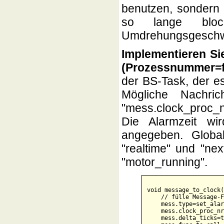
benutzen, sondern
so lange bloc
Umdrehungsgeschwin
Implementieren Si
(Prozessnummer=f
der BS-Task, der es
Mögliche Nachri
"mess.clock_proc_n
Die Alarmzeit wi
angegeben. Global
"realtime" und "ne
"motor_running".
void message_to_clock(
    // fülle Message-F
    mess.type=set_alar
    mess.clock_proc_nr
    mess.delta_ticks=t