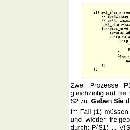
    if(next_alarm<=rea
        // Bestimmung 
        // evtl. inzwi
        next_alarm=max
        for(proc_nr=0;
            rp=proc_ad
            if(rp->ala
                if(rp-
                    (*
                    rp
                }

                else i
                    ne
        };

Zwei Prozesse P
gleichzeitig auf d
S2 zu.
Geben Sie d
Im Fall (1) müssen
und wieder freige
durch: P(S1) ... V(S