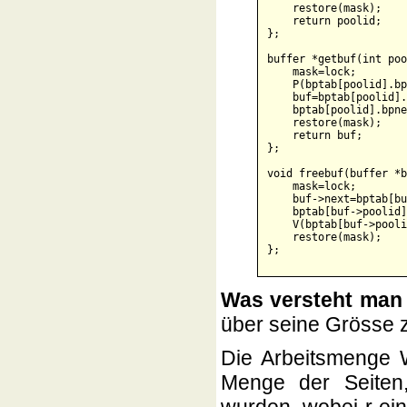
    restore(mask);    
    return poolid;

};

buffer *getbuf(int poo
    mask=lock;        
    P(bptab[poolid].bp
    buf=bptab[poolid].
    bptab[poolid].bpne
    restore(mask);    
    return buf;

};

void freebuf(buffer *b
    mask=lock;

    buf->next=bptab[bu
    bptab[buf->poolid]
    V(bptab[buf->pooli
    restore(mask);

Was versteht man 
über seine Grösse 
Die Arbeitsmenge W
Menge der Seiten, d