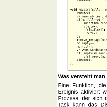
};

void RECEIVE(caller, m
    P(mutex);         
    // wenn mb leer, d
    if(mb.full==0) {

        insert(mb.rece
        V(mutex);     
        P(s[caller]); 
        P(mutex);     
    };

    remove_message(mb);
    mb.empty++;

    mb.full--;

    // wenn Sendedaten
    if(!empty(mb.send-
        V(s(remove(mb.
    V(mutex);

Was versteht man
Eine Funktion, di
Ereignis aktiviert 
Prozess, der sich 
Task kann das Dis