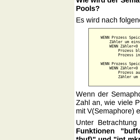
Wie wird der Sema
Pools?
Es wird nach folgen
    WENN Prozess Speic
        Zähler um eins
        WENN Zähler<0 
            Prozess bl
            Prozess in
    WENN Prozess Speic
        WENN Zähler<0 
            Prozess au
Wenn der Semaphore
Zahl an, wie viele 
mit V(Semaphore) en
Unter Betrachtung
Funktionen "buffe
*buf)" und "int mkp