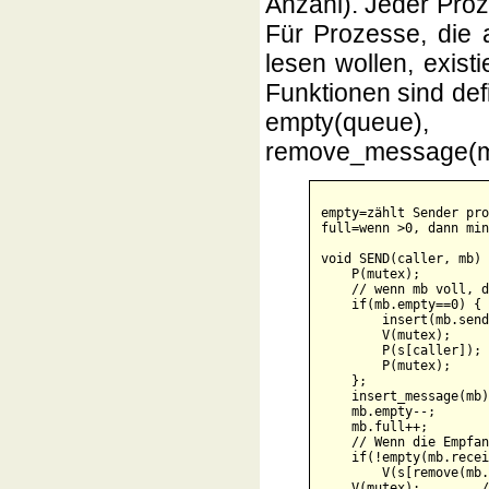
Anzahl). Jeder Pro
Für Prozesse, die 
lesen wollen, exis
Funktionen sind defi
empty(queue
remove_message(ma
empty=zählt Sender pro
full=wenn >0, dann min
void SEND(caller, mb) 
    P(mutex);         
    // wenn mb voll, d
    if(mb.empty==0) {

        insert(mb.send
        V(mutex);     
        P(s[caller]); 
        P(mutex);     
    };

    insert_message(mb)
    mb.empty--;       
    mb.full++;        
    // Wenn die Empfan
    if(!empty(mb.recei
        V(s[remove(mb.
    V(mutex);        /