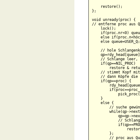
    restore();        
};

void unready(proc) {

// entferne proc aus Q
    lock();    

    if(proc.nr<0) queu
    else if(proc.n<höc
    else queue=USER_Q;

    // hole Schlangenk
    qp=rdy_head[queue]
    // Schlange leer, 
    if(qp==NIL_PROC) 

        restore & retu
    // stimmt Kopf mit
    // dann Köpfe die 
    if(qp==proc) {

        rdy_head[queue
        if(proc==proc_
            pick_proc(
    }

    else {

        // suche gewün
        while(qp->next
            qp=qp->nex
            // Schlang
            if(qp==PRO
                restor
        };

        // proc aus Qu