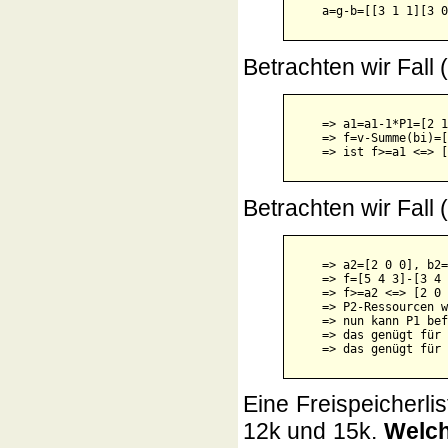
Betrachten wir Fall
    => a1=a1-1*P1=[2 1
    => f=v-Summe(bi)=[
Betrachten wir Fall
    => a2=[2 0 0], b2=
    => f=[5 4 3]-[3 4 
    => f>=a2 <=> [2 0 
    => P2-Ressourcen w
    => nun kann P1 bef
    => das genügt für 
Eine Freispeicherlis
12k und 15k.
Welch