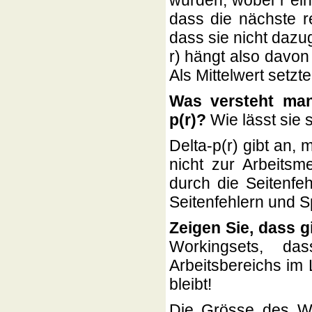
wurden, wobei r ein 
dass die nächste re
dass sie nicht dazu
r) hängt also davon 
Als Mittelwert setzte
Was versteht man 
p(r)?
Wie lässt sie
Delta-p(r) gibt an, 
nicht zur Arbeits
durch die Seitenfe
Seitenfehlern und S
Zeigen Sie, dass g
Workingsets, da
Arbeitsbereichs im 
bleibt!
Die Grösse des Wo