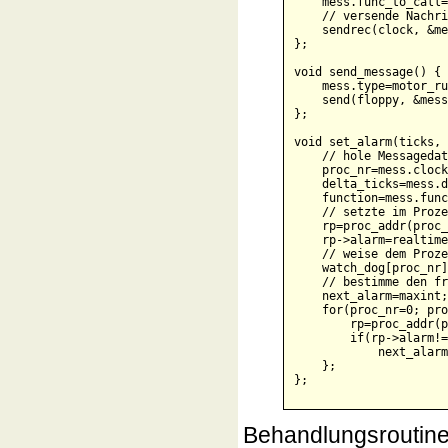
    mess.func_to_call=
    // versende Nachri
    sendrec(clock, &me
};

void send_message() { 
    mess.type=motor_ru
    send(floppy, &mess
};

void set_alarm(ticks, 
    // hole Messagedat
    proc_nr=mess.clock
    delta_ticks=mess.d
    function=mess.func
    // setzte im Proze
    rp=proc_addr(proc_
    rp->alarm=realtime
    // weise dem Proze
    watch_dog[proc_nr]
    // bestimme den fr
    next_alarm=maxint;

    for(proc_nr=0; pro
        rp=proc_addr(p
        if(rp->alarm!=
            next_alarm
    };

Behandlungsroutine 