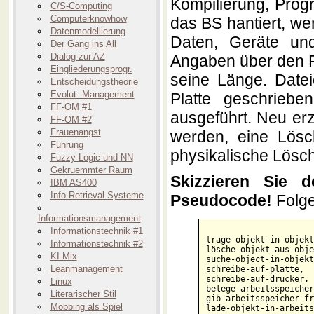
Kompilierung, Prog
C/S-Computing
Computerknowhow
das BS hantiert, we
Datenmodellierung
Daten, Geräte und
Der Gang ins All
Dialog zur AZ
Angaben über den P
Eingliederungsprogr.
seine Länge. Datei
Entscheidungstheorie
Evolut. Management
Platte geschrieb
FF-OM #1
ausgeführt. Neu er
FF-OM #2
Frauenangst
werden, eine Lösc
Führung
physikalische Lösc
Fuzzy Logic und NN
Gekruemmter Raum
Skizzieren Sie d
IBM AS400
Info Retrieval Systeme
Pseudocode!
Folge
Informationsmanagement
Informationstechnik #1
trage-objekt-in-objekt
Informationstechnik #2
lösche-objekt-aus-obje
KI-Mix
suche-object-in-objekt
Leanmanagement
schreibe-auf-platte,

schreibe-auf-drucker,

Linux
belege-arbeitsspeicher,
Literarischer Stil
gib-arbeitsspeicher-fr
Mobbing als Spiel