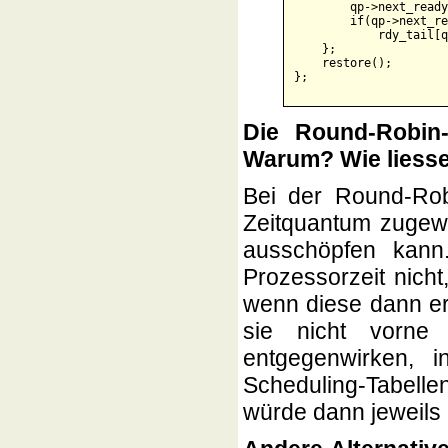
        qp->next_ready
        if(qp->next_re
            rdy_tail[q
    };

    restore();        
Die Round-Robin-S
Warum? Wie liess
Bei der Round-Rob
Zeitquantum zugewi
ausschöpfen kann.
Prozessorzeit nich
wenn diese dann erf
sie nicht vorn
entgegenwirken, 
Scheduling-Tabell
würde dann jeweils 