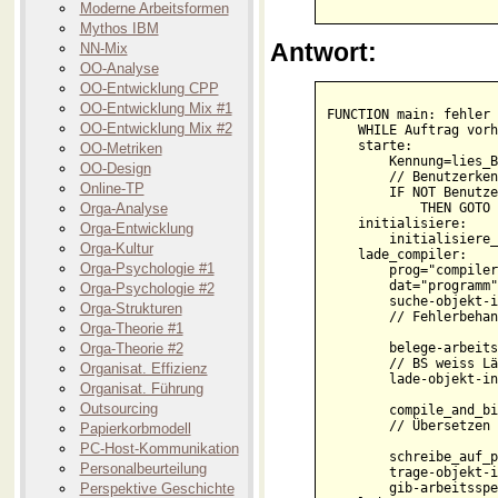
Moderne Arbeitsformen
Mythos IBM
Antwort:
NN-Mix
OO-Analyse
OO-Entwicklung CPP
OO-Entwicklung Mix #1
FUNCTION main: fehler

OO-Entwicklung Mix #2
    WHILE Auftrag vorh
    starte:

OO-Metriken
        Kennung=lies_B
OO-Design
        // Benutzerken
Online-TP
        IF NOT Benutze
Orga-Analyse
            THEN GOTO 
    initialisiere:

Orga-Entwicklung
        initialisiere_
Orga-Kultur
    lade_compiler:

Orga-Psychologie #1
        prog="compiler
        dat="programm";
Orga-Psychologie #2
        suche-objekt-i
Orga-Strukturen
        // Fehlerbehan
Orga-Theorie #1
Orga-Theorie #2
        belege-arbeits
        // BS weiss Lä
Organisat. Effizienz
        lade-objekt-in
Organisat. Führung
Outsourcing
        compile_and_bi
        // Übersetzen 
Papierkorbmodell
PC-Host-Kommunikation
        schreibe_auf_p
Personalbeurteilung
        trage-objekt-i
Perspektive Geschichte
        gib-arbeitsspe