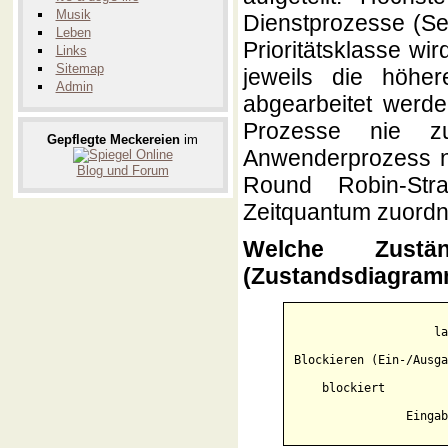
Musik
Dienstprozesse (Se
Leben
Prioritätsklasse wi
Links
Sitemap
jeweils die höher
Admin
abgearbeitet werde
Prozesse nie 
Gepflegte Meckereien
im
Anwenderprozess ni
Blog und Forum
Round Robin-Str
Zeitquantum zuordn
Welche Zustä
(Zustandsdiagram
                    la
Blockieren (Ein-/Ausga
    blockiert         