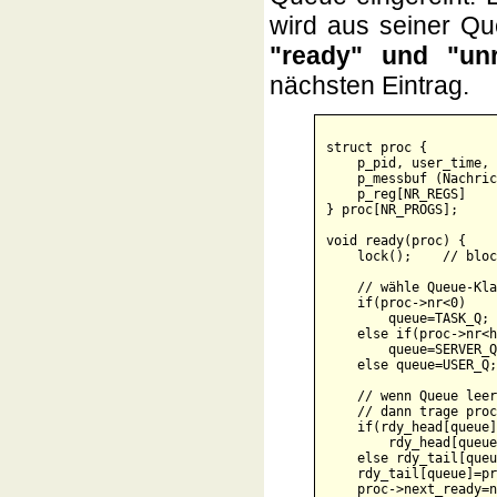
wird aus seiner 
"ready" und "unr
nächsten Eintrag.
struct proc {

    p_pid, user_time, 
    p_messbuf (Nachric
    p_reg[NR_REGS]

} proc[NR_PROGS];

void ready(proc) {

    lock();    // bloc
    // wähle Queue-Kla
    if(proc->nr<0)

        queue=TASK_Q;

    else if(proc->nr<h
        queue=SERVER_Q;
    else queue=USER_Q;

    // wenn Queue leer
    // dann trage proc
    if(rdy_head[queue]
        rdy_head[queue
    else rdy_tail[queu
    rdy_tail[queue]=pr
    proc->next_ready=n