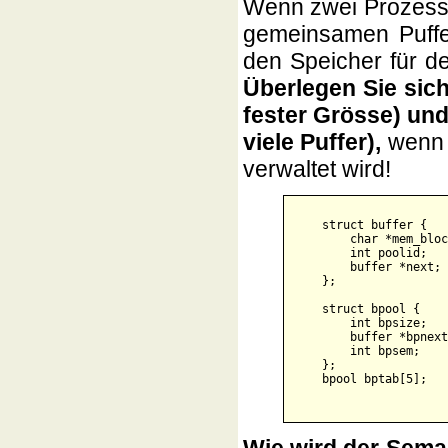
Wenn zwei Prozesse
gemeinsamen Puffe
den Speicher für de
Überlegen Sie sic
fester Grösse) und
viele Puffer),
wenn 
verwaltet wird!
    struct buffer {

        char *mem_bloc
        int poolid;   
        buffer *next; 
    };

    struct bpool {

        int bpsize;   
        buffer *bpnext
        int bpsem;    
    };

    bpool bptab[5];
