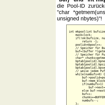
die Pool-ID zurück
"char *getmem(uns
unsigned nbytes)"!
int mkpool(int bufsize
    mask=lock;        
    if(!ok(bufsize, nu
        return -1;    
    poolid=nbpool++;  
    // Speicher für Bu
    buf=(buffer *)getm
    // Speicher für Pu
    char* chunks=getme
    bptab[poolid].bpne
    bptab[poolid].bpsi
    bptab[poolid].bpse
    // weise jedem Puf
    while(numbufs>0) {

        buf->poolid=po
        buf->mem_block
        if(numbufs>1)

            buf->next=
        else buf->next
        buf++;        
        chunks+=BUFFER
        numbufs--;

    };
