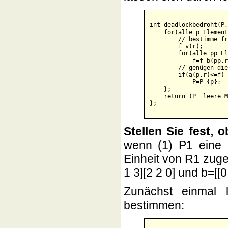
int deadlockbedroht(P,
    for(alle p Element
        // bestimme fr
        f=v(r);

        for(alle pp El
            f=f-b(pp,r
        // genügen die
        if(a(p,r)<=f) 

            P=P-{p};  
    };

    return (P==leere M
Stellen Sie fest,
wenn (1) P1 eine E
Einheit von R1 zugete
1 3][2 2 0] und b=[[0 
Zunächst einmal 
bestimmen: