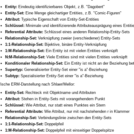
Entity:
Eindeutig identifizierbares Objekt, z.B. "Dagobert"
Entity-Set:
Eine Menge gleichartiger Entities, z.B. "Comic-Figuren"
Attribut:
Typische Eigenschaft von Entity-Set-Entities
Schlüssel:
Minimale und identifizierende Attributeausprägung eines Entiti
Referential Attribute:
Schlüssel eines anderen Relationship-Entity-Sets
Relationship-Set:
Verknüpfung zweier (verschiedener) Entity-Sets
1:1-Relationship-Set:
Bijektive, binäre Entity-Verknüpfung
1:M-Relationship-Set:
Ein Entity ist mit vielen Entities verknüpft
N:M-Relationship-Set:
Viele Entities sind mit vielen Entities verknüpft
Konditionaler Relationship-Set:
Ein Entity ist nicht an der Beziehung bete
Supertyp:
Generalisierter Entity-Set einer "is a"-Beziehung
Subtyp:
Spezialisierter Entity-Set einer "is a"-Beziehung
fische ERM-Darstellung nach Shlaer/Mellor:
Entity-Set:
Rechteck mit Objektname und Attributen
Attribut:
Stehen in Entity-Sets mit vorangehendem Punkt
Schlüssel:
Wie Attribut, nur statt eines Punktes ein Stern
Referential Attribute:
Wie Attribut, nur mit nachstehenden r in Klammer
Relationship-Set:
Verbindungslinie zwischen den Entity-Sets
1:1-Relationship-Set:
Doppelpfeil
1:M-Relationship-Set:
Doppelpfeil mit einseitiger Doppelspitze