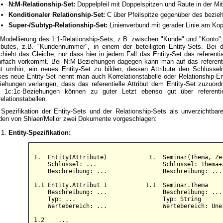
N:M-Relationship-Set:
Doppelpfeil mit Doppelspitzen und Raute in der Mit
Konditionaler Relationship-Set:
C über Pfeilspitze gegenüber des bezie
Super-/Subtyp-Relationship-Set:
Linienverbund mit gerader Linie am Kop
 Modellierung des 1:1-Relationship-Sets, z.B. zwischen "Kunde" und "Konto", 
ributes, z.B. "Kundennummer", in einem der beteiligten Entity-Sets. Bei
hieht das Gleiche, nur dass hier in jedem Fall das Entity-Set das referentia
rfach vorkommt. Bei N:M-Beziehungen dagegen kann man auf das referentiel
ht umhin, ein neues Entity-Set zu bilden, dessen Attribute den Schlüsseln
ses neue Entity-Set nennt man auch Korrelationstabelle oder Relationship-En
iehungen verlangen, dass das referentielle Attribut dem Entity-Set zuzuord
 1c:1c-Beziehungen können zu guter Letzt ebenso gut über referentiell
elationstabellen.
 Spezifikation der Entity-Sets und der Relationship-Sets als unverzichtbar
den von Shlaer/Mellor zwei Dokumente vorgeschlagen:
Entity-Spezifikation:
1.  Entity(Attribute)            1.  Seminar(Thema, Zei
    Schlüssel: ...                   Schlüssel: Thema+Z
    Beschreibung: ...                Beschreibung: ...

1.1 Entity.Attribut 1           1.1  Seminar.Thema

    Beschreibung: ...                Beschreibung: ...

    Typ: ...                         Typ: String

    Wertebereich: ...                Wertebereich: Unei