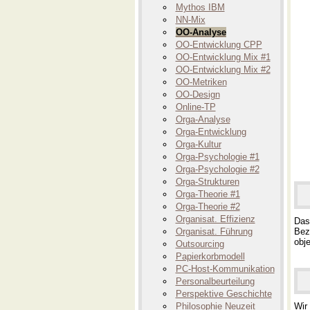
Mythos IBM
NN-Mix
OO-Analyse
OO-Entwicklung CPP
OO-Entwicklung Mix #1
OO-Entwicklung Mix #2
OO-Metriken
OO-Design
Online-TP
Orga-Analyse
Orga-Entwicklung
Orga-Kultur
Orga-Psychologie #1
Orga-Psychologie #2
Orga-Strukturen
Orga-Theorie #1
Orga-Theorie #2
Organisat. Effizienz
Das
Organisat. Führung
Bezi
obj
Outsourcing
Papierkorbmodell
PC-Host-Kommunikation
Personalbeurteilung
Perspektive Geschichte
Philosophie Neuzeit
Wir