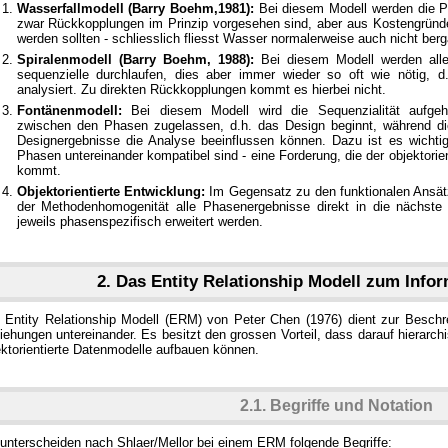
Wasserfallmodell (Barry Boehm,1981):
Bei diesem Modell werden die Ph
zwar Rückkopplungen im Prinzip vorgesehen sind, aber aus Kostengründe
werden sollten - schliesslich fliesst Wasser normalerweise auch nicht berg
Spiralenmodell (Barry Boehm, 1988):
Bei diesem Modell werden alle
sequenzielle durchlaufen, dies aber immer wieder so oft wie nötig, d
analysiert. Zu direkten Rückkopplungen kommt es hierbei nicht.
Fontänenmodell:
Bei diesem Modell wird die Sequenzialität aufgeh
zwischen den Phasen zugelassen, d.h. das Design beginnt, während die
Designergebnisse die Analyse beeinflussen können. Dazu ist es wichtig
Phasen untereinander kompatibel sind - eine Forderung, die der objektorie
kommt.
Objektorientierte Entwicklung:
Im Gegensatz zu den funktionalen Ansä
der Methodenhomogenität alle Phasenergebnisse direkt in die nächs
jeweils phasenspezifisch erweitert werden.
2. Das Entity Relationship Modell zum Info
 Entity Relationship Modell (ERM) von Peter Chen (1976) dient zur Besc
ehungen untereinander. Es besitzt den grossen Vorteil, dass darauf hierarchi
ektorientierte Datenmodelle aufbauen können.
2.1. Begriffe und Notation
 unterscheiden nach Shlaer/Mellor bei einem ERM folgende Begriffe: