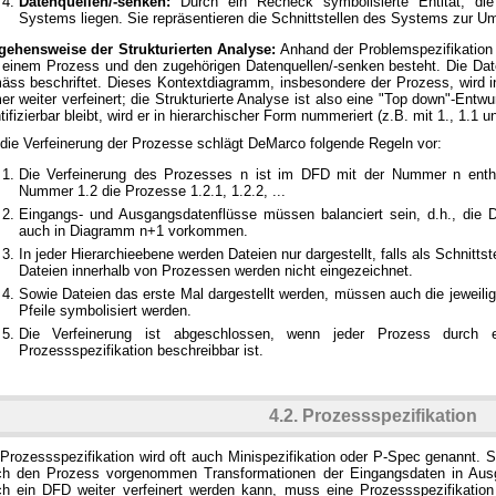
Datenquellen/-senken:
Durch ein Recheck symbolisierte Entität, die
Systems liegen. Sie repräsentieren die Schnittstellen des Systems zur Um
gehensweise der Strukturierten Analyse:
Anhand der Problemspezifikation 
 einem Prozess und den zugehörigen Datenquellen/-senken besteht. Die Dat
äss beschriftet. Dieses Kontextdiagramm, insbesondere der Prozess, wird 
er weiter verfeinert; die Strukturierte Analyse ist also eine "Top down"-Ent
tifizierbar bleibt, wird er in hierarchischer Form nummeriert (z.B. mit 1., 1.1 u
 die Verfeinerung der Prozesse schlägt DeMarco folgende Regeln vor:
Die Verfeinerung des Prozesses n ist im DFD mit der Nummer n entha
Nummer 1.2 die Prozesse 1.2.1, 1.2.2, ...
Eingangs- und Ausgangsdatenflüsse müssen balanciert sein, d.h., die
auch in Diagramm n+1 vorkommen.
In jeder Hierarchieebene werden Dateien nur dargestellt, falls als Schnitt
Dateien innerhalb von Prozessen werden nicht eingezeichnet.
Sowie Dateien das erste Mal dargestellt werden, müssen auch die jeweilig
Pfeile symbolisiert werden.
Die Verfeinerung ist abgeschlossen, wenn jeder Prozess durch 
Prozessspezifikation beschreibbar ist.
4.2. Prozessspezifikation
 Prozessspezifikation wird oft auch Minispezifikation oder P-Spec genannt. 
ch den Prozess vorgenommen Transformationen der Eingangsdaten in Ausg
ch ein DFD weiter verfeinert werden kann, muss eine Prozessspezifikati