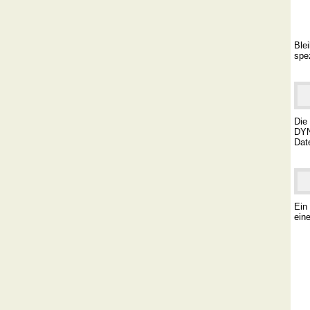
Ble
spez
Die
DYN
Dat
Ein
ein