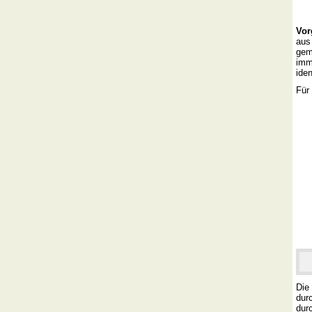
Vor
aus
gem
imm
iden
Für
Die
dur
dur