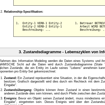
Relationship-Spezifikation:
1.  Entity-1 VERB-1 Entity-2        1. Betreuer BETREUT
    Entity-2 VERB-2 Entity-1           Arbeit WIRD BETR
3. Zustandsdiagramme - Lebenszyklen von Inf
Rahmen des Information Modeling werden die Daten eines Systems und ihre 
AMISCHE Sicht auf die Daten wird durch Zustandsdiagramme (State Tra
lichen Zustände, die ein Entity im Laufe seines "Lebens" annehmen kann,
ponenten pro Entity-Set gekennzeichnet:
Zustand:
Ein Zustand repräsentiert eine Situation, in der die Eigenschaf
besitzen. Grafisch dargestellt wird dies durch ein Rechteck mit dem Z
Eingabe".
Zustandsübergang:
Objekte können ihren Zustand in einen bestimmt
anderen Zustände dies sein können, wird durch Pfeile zwischen den Zustä
Ereignis:
Bevor ein Objekt seinen Zustand ändert, muss mindestens ein 
Eingabe", eingetreten sein. Dieses Ereignis wird über den Zustandsü