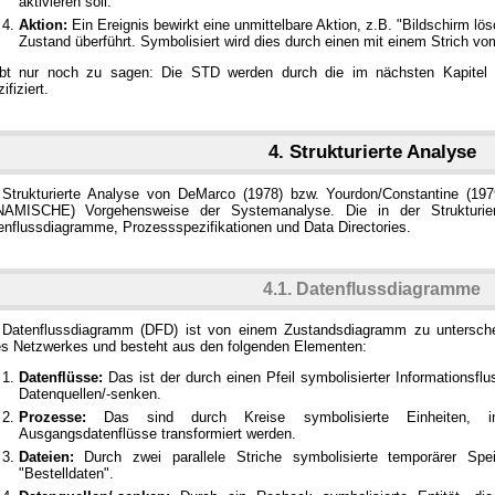
aktivieren soll.
Aktion:
Ein Ereignis bewirkt eine unmittelbare Aktion, z.B. "Bildschirm lö
Zustand überführt. Symbolisiert wird dies durch einen mit einem Strich vo
ibt nur noch zu sagen: Die STD werden durch die im nächsten Kapitel b
ifiziert.
4. Strukturierte Analyse
 Strukturierte Analyse von DeMarco (1978) bzw. Yourdon/Constantine (1979)
AMISCHE) Vorgehensweise der Systemanalyse. Die in der Strukturier
enflussdiagramme, Prozessspezifikationen und Data Directories.
4.1. Datenflussdiagramme
 Datenflussdiagramm (DFD) ist von einem Zustandsdiagramm zu untersche
es Netzwerkes und besteht aus den folgenden Elementen:
Datenflüsse:
Das ist der durch einen Pfeil symbolisierter Informationsf
Datenquellen/-senken.
Prozesse:
Das sind durch Kreise symbolisierte Einheiten, in
Ausgangsdatenflüsse transformiert werden.
Dateien:
Durch zwei parallele Striche symbolisierte temporärer Spe
"Bestelldaten".