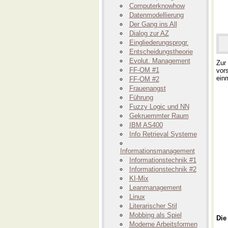
Computerknowhow
Datenmodellierung
Der Gang ins All
Dialog zur AZ
Eingliederungsprogr.
Entscheidungstheorie
Evolut. Management
Zur 
FF-OM #1
vor
ein
FF-OM #2
Frauenangst
Führung
Fuzzy Logic und NN
Gekruemmter Raum
IBM AS400
Info Retrieval Systeme
Informationsmanagement
Informationstechnik #1
Informationstechnik #2
KI-Mix
Leanmanagement
Linux
Literarischer Stil
Mobbing als Spiel
Die
Moderne Arbeitsformen