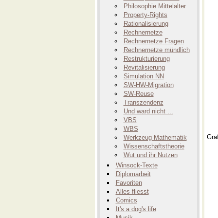
Philosophie Mittelalter
Property-Rights
Rationalisierung
Rechnernetze
Rechnernetze Fragen
Rechnernetze mündlich
Restrukturierung
Revitalisierung
Simulation NN
SW-HW-Migration
SW-Reuse
Transzendenz
Und ward nicht ...
VBS
WBS
Gra
Werkzeug Mathematik
Wissenschaftstheorie
Wut und ihr Nutzen
Winsock-Texte
Diplomarbeit
Favoriten
Alles fliesst
Comics
It's a dog's life
Musik