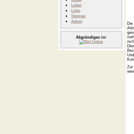
Leben
Links
Sitemap
Admin
Die
Att
gesc
meh
Abgründiges
bei
nic
Die
Bez
Und
Korr
Zur
wer