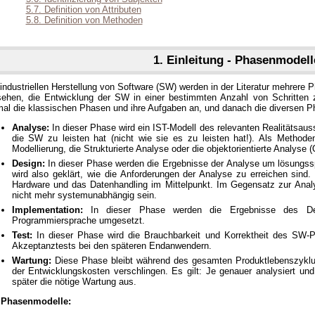
5.7. Definition von Attributen
5.8. Definition von Methoden
1. Einleitung - Phasenmodell
industriellen Herstellung von Software (SW) werden in der Literatur mehrere P
sehen, die Entwicklung der SW in einer bestimmten Anzahl von Schritten z
mal die klassischen Phasen und ihre Aufgaben an, und danach die diversen 
Analyse:
In dieser Phase wird ein IST-Modell des relevanten Realitätsaussc
die SW zu leisten hat (nicht wie sie es zu leisten hat!). Als Methoden 
Modellierung, die Strukturierte Analyse oder die objektorientierte Analyse 
Design:
In dieser Phase werden die Ergebnisse der Analyse um lösungss
wird also geklärt, wie die Anforderungen der Analyse zu erreichen sind.
Hardware und das Datenhandling im Mittelpunkt. Im Gegensatz zur Ana
nicht mehr systemunabhängig sein.
Implementation:
In dieser Phase werden die Ergebnisse des Des
Programmiersprache umgesetzt.
Test:
In dieser Phase wird die Brauchbarkeit und Korrektheit des SW-Pr
Akzeptanztests bei den späteren Endanwendern.
Wartung:
Diese Phase bleibt während des gesamten Produktlebenszyklu
der Entwicklungskosten verschlingen. Es gilt: Je genauer analysiert und
später die nötige Wartung aus.
 Phasenmodelle: