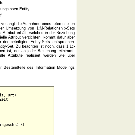
te
hungslosen Entity
f
verlangt die Aufnahme eines referentiellen
 der Umsetzung von 1:M-Relationship-Sets
l Attribut erhält, welches in der Beziehung
le Attribut verzichten, kommt dafür aber
 der beteiligten Entity-Sets entsprechen.
tity-Set. Zu beachten ist noch, dass 1:1c-
nen ist, der an jeder Beziehung teilnimmt.
e Attribute realisiert werden wie über
er Bestandteile des Information Modelings
t, Ort)

eit

ngeschränkt
