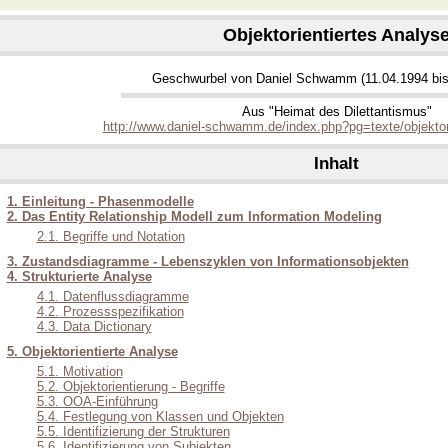
Objektorientiertes Analys
Geschwurbel von Daniel Schwamm (11.04.1994 bis
Aus "Heimat des Dilettantismus"
http://www.daniel-schwamm.de/index.php?pg=texte/objektor
Inhalt
1. Einleitung - Phasenmodelle
2. Das Entity Relationship Modell zum Information Modeling
2.1. Begriffe und Notation
3. Zustandsdiagramme - Lebenszyklen von Informationsobjekten
4. Strukturierte Analyse
4.1. Datenflussdiagramme
4.2. Prozessspezifikation
4.3. Data Dictionary
5. Objektorientierte Analyse
5.1. Motivation
5.2. Objektorientierung - Begriffe
5.3. OOA-Einführung
5.4. Festlegung von Klassen und Objekten
5.5. Identifizierung der Strukturen
5.6. Identifizierung von Subjekten