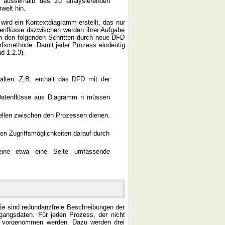
 ausserhalb des zu analysierenden
welt hin.
wird ein Kontextdiagramm erstellt, das nur
enflüsse dazwischen werden ihrer Aufgabe
in den folgenden Schritten durch neue DFD
wurfsmethode. Damit jeder Prozess eindeutig
nd 1.2.3).
lten. Z.B. enthält das DFD mit der
 Datenflüsse aus Diagramm n müssen
stellen zwischen den Prozessen dienen.
en Zugriffsmöglichkeiten darauf durch
eine etwa eine Seite umfassende
Sie sind redundanzfreie Beschreibungen der
angsdaten. Für jeden Prozess, der nicht
on vorgenommen werden. Dazu werden drei